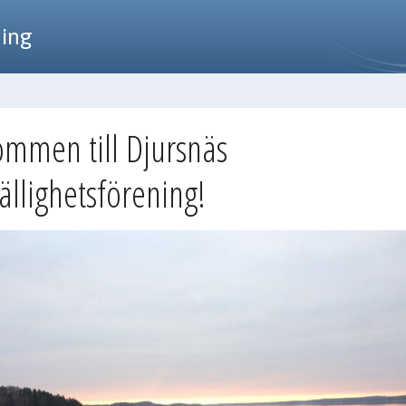
ning
ommen till Djursnäs
ällighetsförening!