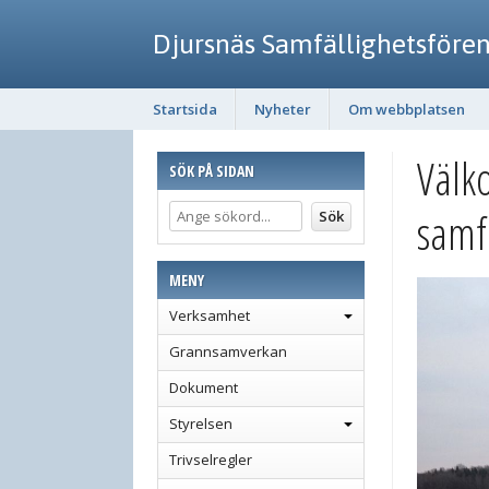
Djursnäs Samfällighetsföre
Startsida
Nyheter
Om webbplatsen
Välk
SÖK PÅ SIDAN
samf
MENY
Verksamhet
Grannsamverkan
Dokument
Styrelsen
Trivselregler