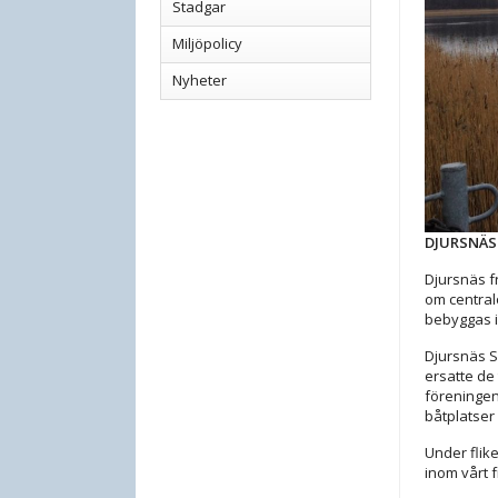
Stadgar
Miljöpolicy
Nyheter
DJURSNÄS
Djursnäs f
om central
bebyggas i 
Djursnäs S
ersatte de
föreningen
båtplatser
Under flik
inom vårt 