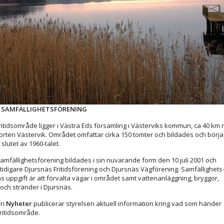
 SAMFÄLLIGHETSFÖRENING
ritidsområde ligger i Västra Eds församling i Västerviks kommun, ca 40 km 
orten Västervik. Området omfattar cirka 150 tomter och bildades och börj
slutet av 1960-talet.
amfällighetsförening bildades i sin nuvarande form den 10 juli 2001 och
 tidigare Djursnäs Fritidsförening och Djursnäs Vägförening. Samfällighets
s uppgift är att förvalta vägar i området samt vattenanläggning, bryggor,
 och stränder i Djursnäs.
en
Nyheter
publicerar styrelsen aktuell information kring vad som händer
fritidsområde.