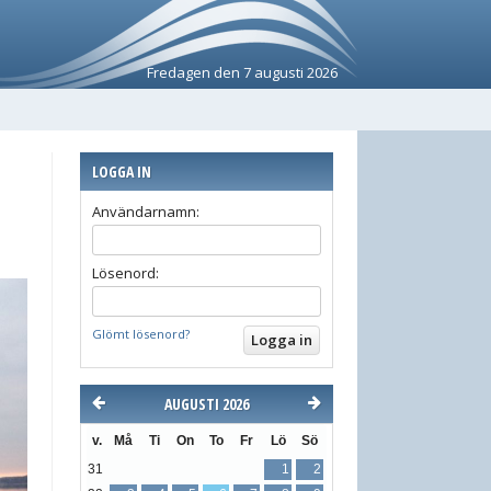
Fredagen den 7 augusti 2026
LOGGA IN
Användarnamn:
Lösenord:
Glömt lösenord?
AUGUSTI 2026
v.
Må
Ti
On
To
Fr
Lö
Sö
31
1
2