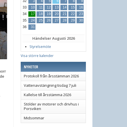
32
3
4
5
6
7
8
9
33
10
11
12
13
14
15
16
34
17
18
19
20
21
22
23
35
24
25
26
27
28
29
30
36
31
Händelser
Augusti 2026
Styrelsemöte
Visa större kalender
NYHETER
norr
Protokoll från årsstämman 2026
ade
Vattenavstängning tisdag 7 juli
Kallelse till årsstämma 2026
-
Stölder av motorer och drivhus i
Porsviken
Midsommar