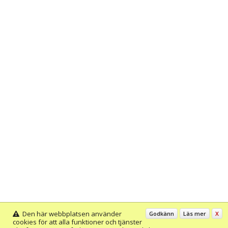
Den här webbplatsen använder
Godkänn
Läs mer
X
cookies för att alla funktioner och tjänster