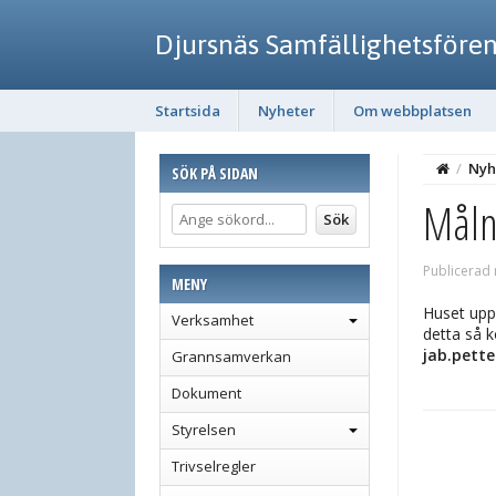
Djursnäs Samfällighetsföre
Startsida
Nyheter
Om webbplatsen
/
Nyh
SÖK PÅ SIDAN
Måln
Publicerad
MENY
Huset uppe
Verksamhet
detta så 
jab.pette
Grannsamverkan
Dokument
Styrelsen
Trivselregler