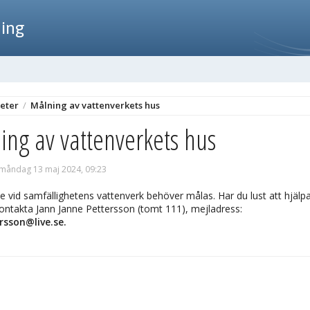
ning
eter
/
Målning av vattenverkets hus
ing av vattenverkets hus
 måndag 13 maj 2024, 09:23
 vid samfällighetens vattenverk behöver målas. Har du lust att hjälpa
kontakta Jann Janne Pettersson (tomt 111), mejladress:
rsson@live.se.