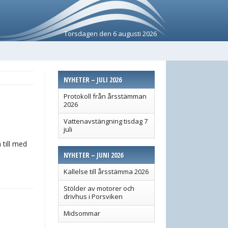
Torsdagen den 6 augusti 2026
NYHETER – JULI 2026
Protokoll från årsstämman
2026
Vattenavstängning tisdag 7
juli
 till med
NYHETER – JUNI 2026
Kallelse till årsstämma 2026
Stölder av motorer och
drivhus i Porsviken
Midsommar